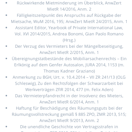
Rückwirkende Mietminderung im Überblick, AnwZert
MietR 14/2016, Anm. 2
Fälligkeitszeitpunkt des Anspruchs auf Rückgabe der
Mietsache, WuM 2016, 195; AnwZert MietR 24/2015, Anm. 1
Assistant Editor, Yearbook of Private International Law,
Vol. XVI 2014/2015, Andrea Bonomi, Gian Paolo Romano
(Hrsg.)
Der Verzug des Vermieters bei der Mängelbeseitigung,
AnwZert MietR 2/2015, Anm. 1
Übereignungstatbestände des Mobiliarsachenrechts – Ein
Erlkönig auf dem Genfer Autosalon, JURA 2014, 1153 (m.
Thomas Kadner Graziano)
Anmerkung zu BGH, Urt. v. 10.4.2014 – VII ZR 241/13 (OLG
Schleswig), Zu den Rechtsfolgen der Schwarzarbeit bei
Werkverträgen ZfIR 2014, 477 (m. Felix Aden)
Das Vermieterpfandrecht in der Insolvenz des Mieters,
AnwZert MietR 6/2014, Anm. 1
Haftung für Beschädigung des Räumungsguts bei der
Räumungsvollstreckung gemäß § 885 ZPO, ZMR 2013, 515;
AnwZert MietR 9/2013, Anm. 2
Die unendliche Geschichte von Vertragsstrafen in