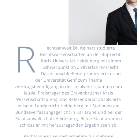
R
echtsanwalt Dr. Keinert studierte
Rechtswissenschaften an der Ruprecht-
Karls-Universität Heidelberg mit einem
Schwerpunkt im Zivilverfahrensrecht.
Daran anschließend promovierte er an
der Universität Genf zum Thema
„Vertragsbeendigung in der Insolvenz“ (summa cum
laude; Preisträger des Gravenbrucher Kreis
Wissenschaftspreis). Das Referendariat absolvierte
er beim Landgericht Heidelberg mit Stationen am
Bundesverfassungsgericht in Karlsruhe und bei der
Staatsanwaltschaft Heidelberg. Beide Staatsexamen
schloss er mit herausragenden Ergebnissen ab.
Rechtsanwalt Keinert arbeitete für mehrere