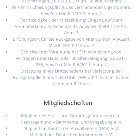
Bauverträgen, ZfIR 2013, 231 (m. Juliane Reichelt)
Verkehrssicherungspflicht des vermietenden Eigentümers,
AnwZert MietR 1/2013, Anm. 2
Rechtzeitigkeit der Mietzahlung: Eingang auf dem
Vermieterkonto entscheidend?, AnwZert MietR 11/2012,
Anm. 2
Erfüllungsort für die Rückgabe von Mieträumen, AnwZert
MietR 24/2011, Anm. 2
Schicksal der Vergütung bei Schlechtleistung von
Verträgen über Haus- oder Straßenreinigung, GE 2011,
865; AnwZert MietR 6/2011, Anm. 2
Erstattung eines Drittschadens bei Verletzung der
Rückgabepflicht aus § 546 BGB, ZMR 2011, 523 (m. Arnold
Lehmann-Richter)
Mitgliedschaften
Mitglied des Haus- und Grundeigentümervereins
Neckargemünd – Bammental und Umgebung e. V.
Mitglied im Deutschen Anwaltverein (DAV) e. V.
Mitglied des Deutschen Juristentags e. V.